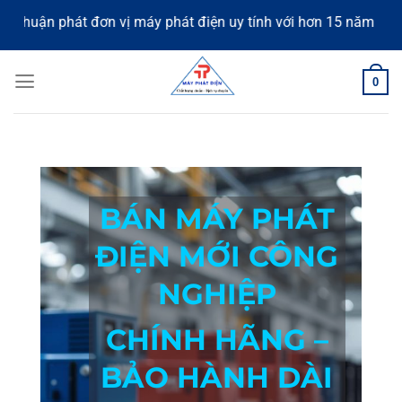
Skip
hát đơn vị máy phát điện uy tính với hơn 15 năm kinh nghiệm, 
to
content
0
BÁN MÁY PHÁT
ĐIỆN MỚI CÔNG
NGHIỆP
CHÍNH HÃNG –
BẢO HÀNH DÀI